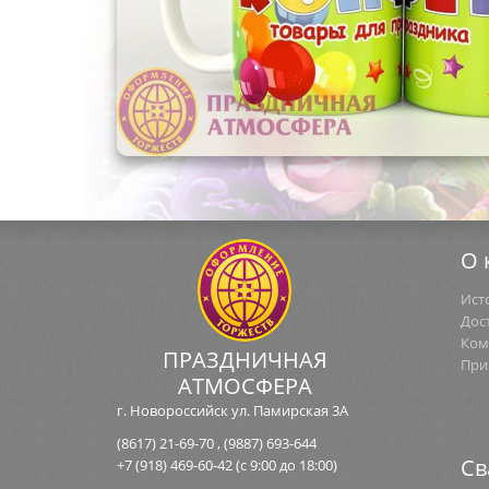
О 
Ист
Дос
Ком
ПРАЗДНИЧНАЯ
При
АТМОСФЕРА
г. Новороссийск ул. Памирская 3А
(8617) 21-69-70
,
(9887) 693-644
Св
+7 (918) 469-60-42
(с 9:00 до 18:00)