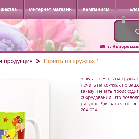
ржества
Интернет магазин
Компаниям
Бло
С
г. Новоросси
я продукция
Печать на кружках 1
Услуга - печать на кружк
печать на кружках по ваш
заказу. Печать происходи
оборудовании, что позвол
рисунок. Для заказа позво
264-024