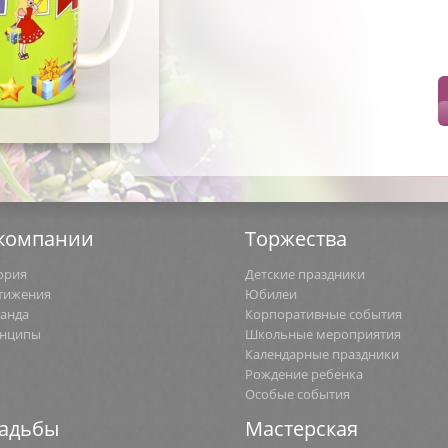
компании
Торжества
ория
Детские праздники
тижения
Юбилеи
анда
Корпоративные события
нципы
Школьные мероприятия
Календарные праздники
Рождение ребенка
Особые события
адьбы
Мастерская