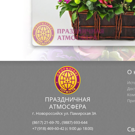
О 
Ист
Дос
Ком
ПРАЗДНИЧНАЯ
При
АТМОСФЕРА
г. Новороссийск ул. Памирская 3А
(8617) 21-69-70
,
(9887) 693-644
Св
+7 (918) 469-60-42
(с 9:00 до 18:00)