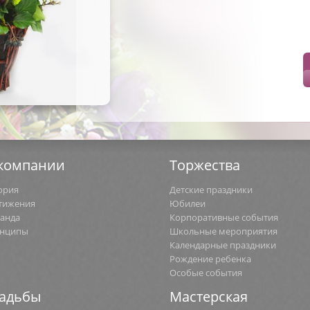
компании
Торжества
ория
Детские праздники
тижения
Юбилеи
анда
Корпоративные события
нципы
Школьные мероприятия
Календарные праздники
Рождение ребенка
Особые события
адьбы
Мастерская